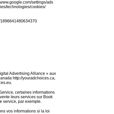
://www.google.com/settings/ads
cies/technologies/cookies/
.com/1896641480634370
gital Advertising Alliance » aux
Canada http://youradchoices.ca,
ces.eu.
Service, certaines informations
 vente leurs services sur Book
de service, par exemple.
ns vos informations si la loi