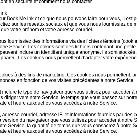
ont en sécurité et comment nous contacter.
.ink
ur Book Me.ink et ce que nous pouvons faire pour vous, il est p
tiez sur les réseaux sociaux et que vous nous fournissiez de m
 que votre prénom et votre adresse courriel.
ous fournissiez des informations via des fichiers témoins (cooki
notre Service. Les cookies sont des fichiers contenant une petit
euvent inclure un identifiant unique anonyme. Ils sont stockés su
appareil. Les cookies nous permettent d’adapter votre expérienc
okies à des fins de marketing. Ces cookies nous permettent, ain
nnonces en fonction de vos visites précédentes à notre Service.
inclure le type de navigateur que vous utilisez pour accéder à n
us diriger vers notre Service, le temps que vous passez sur notr
 date et heure auxquelles vous accédez à notre Service.
 adresse courriel, adresse IP, et informations fournies par des 
t la version du navigateur que vous utilisez pour accéder à notre
notre Service, la quantité de temps que vous consacrez à notre 
 date et heure auxquelles vous accédez à notre Service.