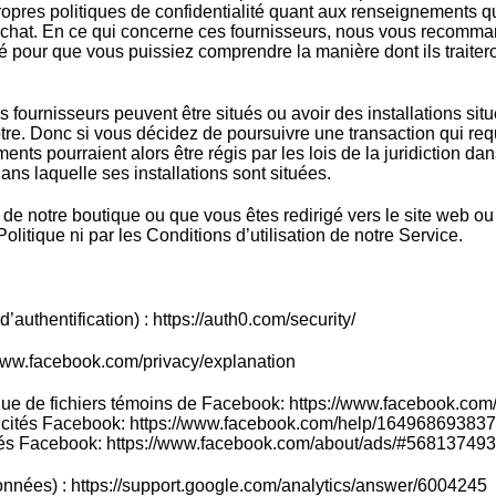
ropres politiques de confidentialité quant aux renseignements
’achat. En ce qui concerne ces fournisseurs, nous vous recomma
ité pour que vous puissiez comprendre la manière dont ils trait
ns fournisseurs peuvent être situés ou avoir des installations sit
nôtre. Donc si vous décidez de poursuivre une transaction qui req
ents pourraient alors être régis par les lois de la juridiction da
dans laquelle ses installations sont situées.
 de notre boutique ou que vous êtes redirigé vers le site web ou 
Politique ni par les Conditions d’utilisation de notre Service.
d’authentification) : https://auth0.com/security/
/www.facebook.com/privacy/explanation
tique de fichiers témoins de Facebook: https://www.facebook.com
blicités Facebook: https://www.facebook.com/help/16496869383
cités Facebook: https://www.facebook.com/about/ads/#5681374
onnées) : https://support.google.com/analytics/answer/6004245