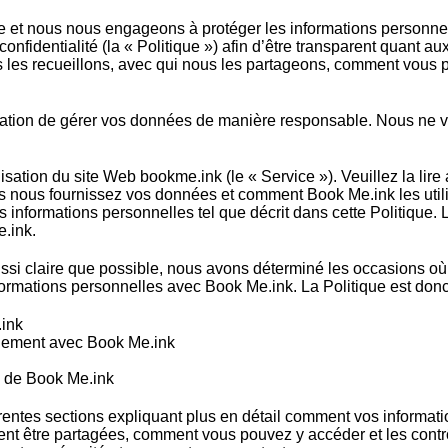
e et nous nous engageons à protéger les informations personnel
confidentialité (la « Politique ») afin d’être transparent quant 
us les recueillons, avec qui nous les partageons, comment vous
ation de gérer vos données de manière responsable. Nous ne 
ilisation du site Web bookme.ink (le « Service »). Veuillez la lire
ous fournissez vos données et comment Book Me.ink les utilise
os informations personnelles tel que décrit dans cette Politique.
e.ink.
ussi claire que possible, nous avons déterminé les occasions où u
formations personnelles avec Book Me.ink. La Politique est don
.ink
nement avec Book Me.ink
le de Book Me.ink
rentes sections expliquant plus en détail comment vos informatio
ent être partagées, comment vous pouvez y accéder et les cont