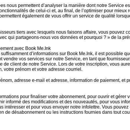
es nous permettent d’analyser la manière dont notre Service est
fonctionnalités de celui-ci et, au final, de l’optimiser pour mie
permettent également de vous offrir un service de qualité lorsq
nisseurs tiers avec lesquels nous faisons affaire, vous pouvez co
Avec qui partageons-nous vos données et pourquoi ? » de la prés
nement avec Book Me.Ink
 suffisamment d’informations sur Book Me.Ink, il est possible qu
t vendre vos services sur notre Service, en tant que fournisseu
e de client de notre Service. Lors de votre inscription, vous aure
, votre prénom et votre adresse courriel.
rénom, adresse e-mail et adresse, information de paiement, et p
ormations pour finaliser votre abonnement, pour ouvrir et gérer v
nir informé des modifications et des nouveautés, pour vous infor
s intéresser et pour vous envoyer notre infolettre. Vous pouvez 
en de désabonnement ou les instructions fournies dans tout cou