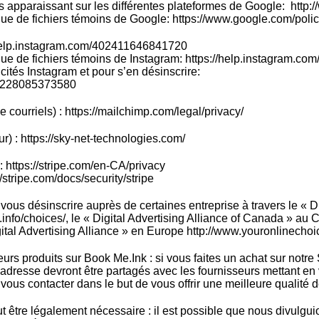
és apparaissant sur les différentes plateformes de Google: http
ique de fichiers témoins de Google: https://www.google.com/poli
//help.instagram.com/402411646841720
tique de fichiers témoins de Instagram: https://help.instagram
icités Instagram et pour s’en désinscrire:
15228085373580
 courriels) : https://mailchimp.com/legal/privacy/
) : https://sky-net-technologies.com/
: https://stripe.com/en-CA/privacy
//stripe.com/docs/security/stripe
us désinscrire auprès de certaines entreprise à travers le « Di
info/choices/, le « Digital Advertising Alliance of Canada » au 
gital Advertising Alliance » en Europe http://www.youronlinechoi
urs produits sur Book Me.Ink : si vous faites un achat sur notre 
 adresse devront être partagés avec les fournisseurs mettant en
 vous contacter dans le but de vous offrir une meilleure qualité 
t être légalement nécessaire : il est possible que nous divulguio