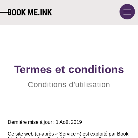
À propos
Tarifs
Blog
Contact
Termes et conditions
FAQ
Conditions d'utilisation
Se connecter
English
Termes et conditions
Politique de confidentialité
Dernière mise à jour :
1 Août 2019
Ce site web (ci-après « Service ») est exploité par Book